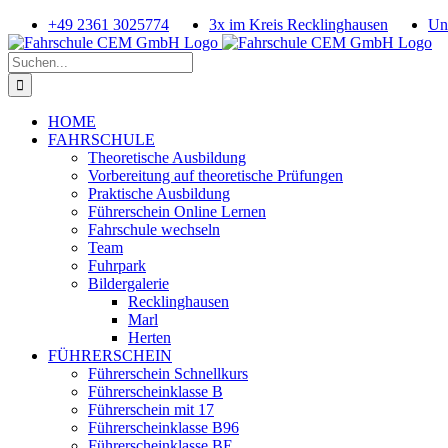
Zum
+49 2361 3025774
3x im Kreis Recklinghausen
Un
Inhalt
springen
Suche
nach:
HOME
FAHRSCHULE
Theoretische Ausbildung
Vorbereitung auf theoretische Prüfungen
Praktische Ausbildung
Führerschein Online Lernen
Fahrschule wechseln
Team
Fuhrpark
Bildergalerie
Recklinghausen
Marl
Herten
FÜHRERSCHEIN
Führerschein Schnellkurs
Führerscheinklasse B
Führerschein mit 17
Führerscheinklasse B96
Führerscheinklasse BE