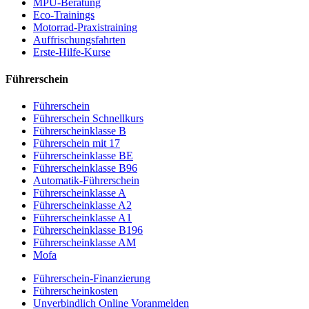
MPU-Beratung
Eco-Trainings
Motorrad-Praxistraining
Auffrischungsfahrten
Erste-Hilfe-Kurse
Führerschein
Führerschein
Führerschein Schnellkurs
Führerscheinklasse B
Führerschein mit 17
Führerscheinklasse BE
Führerscheinklasse B96
Automatik-Führerschein
Führerscheinklasse A
Führerscheinklasse A2
Führerscheinklasse A1
Führerscheinklasse B196
Führerscheinklasse AM
Mofa
Führerschein-Finanzierung
Führerscheinkosten
Unverbindlich Online Voranmelden