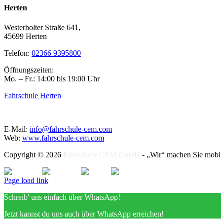
Herten
Westerholter Straße 641,
45699 Herten
Telefon:
02366 9395800
Öffnungszeiten:
Mo. – Fr.: 14:00 bis 19:00 Uhr
Fahrschule Herten
E-Mail:
info@fahrschule-cem.com
Web:
www.fahrschule-cem.com
Copyright © 2026
Fahrschule CEM GmbH
- „Wir“ machen Sie mobil 
Facebook
Instagram
Twitter
Youtube
Page load link
Schreib' uns einfach über WhatsApp!
Jetzt kannst du uns auch über WhatsApp erreichen!