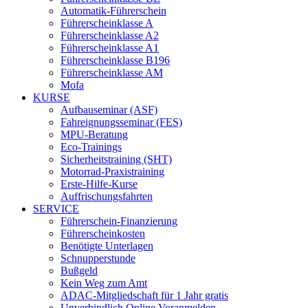
Automatik-Führerschein
Führerscheinklasse A
Führerscheinklasse A2
Führerscheinklasse A1
Führerscheinklasse B196
Führerscheinklasse AM
Mofa
KURSE
Aufbauseminar (ASF)
Fahreignungsseminar (FES)
MPU-Beratung
Eco-Trainings
Sicherheitstraining (SHT)
Motorrad-Praxistraining
Erste-Hilfe-Kurse
Auffrischungsfahrten
SERVICE
Führerschein-Finanzierung
Führerscheinkosten
Benötigte Unterlagen
Schnupperstunde
Bußgeld
Kein Weg zum Amt
ADAC-Mitgliedschaft für 1 Jahr gratis
Unverbindlich Online Voranmelden