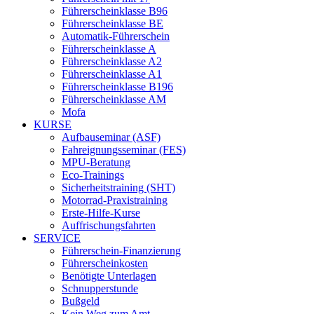
Führerscheinklasse B96
Führerscheinklasse BE
Automatik-Führerschein
Führerscheinklasse A
Führerscheinklasse A2
Führerscheinklasse A1
Führerscheinklasse B196
Führerscheinklasse AM
Mofa
KURSE
Aufbauseminar (ASF)
Fahreignungsseminar (FES)
MPU-Beratung
Eco-Trainings
Sicherheitstraining (SHT)
Motorrad-Praxistraining
Erste-Hilfe-Kurse
Auffrischungsfahrten
SERVICE
Führerschein-Finanzierung
Führerscheinkosten
Benötigte Unterlagen
Schnupperstunde
Bußgeld
Kein Weg zum Amt