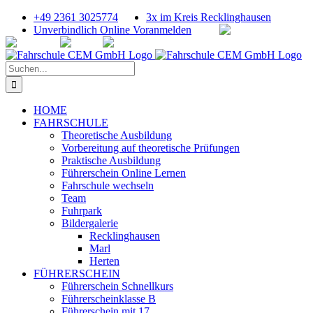
Zum
+49 2361 3025774
3x im Kreis Recklinghausen
Inhalt
Facebook
Instagra
Unverbindlich Online Voranmelden
springen
Twitter
Youtube
Suche
nach:
HOME
FAHRSCHULE
Theoretische Ausbildung
Vorbereitung auf theoretische Prüfungen
Praktische Ausbildung
Führerschein Online Lernen
Fahrschule wechseln
Team
Fuhrpark
Bildergalerie
Recklinghausen
Marl
Herten
FÜHRERSCHEIN
Führerschein Schnellkurs
Führerscheinklasse B
Führerschein mit 17