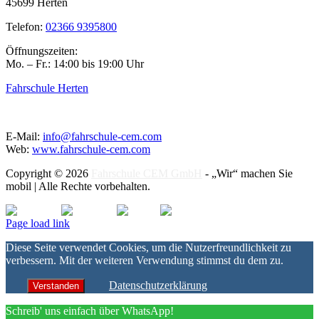
45699 Herten
Telefon:
02366 9395800
Öffnungszeiten:
Mo. – Fr.: 14:00 bis 19:00 Uhr
Fahrschule Herten
E-Mail:
info@fahrschule-cem.com
Web:
www.fahrschule-cem.com
Copyright © 2026
Fahrschule CEM GmbH
- „Wir“ machen Sie
mobil | Alle Rechte vorbehalten.
Facebook
Instagram
Twitter
Youtube
Page load link
Diese Seite verwendet Cookies, um die Nutzerfreundlichkeit zu
verbessern. Mit der weiteren Verwendung stimmst du dem zu.
Datenschutzerklärung
Verstanden
Schreib' uns einfach über WhatsApp!