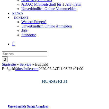
ADAC-Mitgliedschaft für 1 Jahr gratis
Unverbindlich Online Voranmelden
NEWS
KONTAKT
Weitere Fragen?
Unverbindlich Online Anmelden
Jobs
Standorte
Suche
nach:
Startseite
»
Service
»
Bußgeld
Bußgeld
fahrschule-cem
2020-03-24T11:06:23+01:00
BUSSGELD
Fahrschule CEM
Unverbindlich Online Anmelden